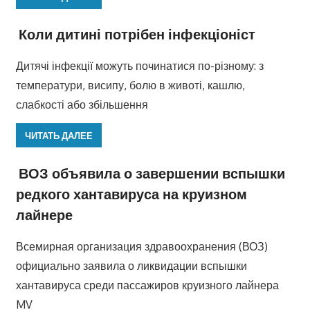
Коли дитині потрібен інфекціоніст
Дитячі інфекції можуть починатися по-різному: з
температури, висипу, болю в животі, кашлю,
слабкості або збільшення
ЧИТАТЬ ДАЛЕЕ
ВОЗ объявила о завершении вспышки
редкого хантавируса на круизном
лайнере
Всемирная организация здравоохранения (ВОЗ)
официально заявила о ликвидации вспышки
хантавируса среди пассажиров круизного лайнера
MV