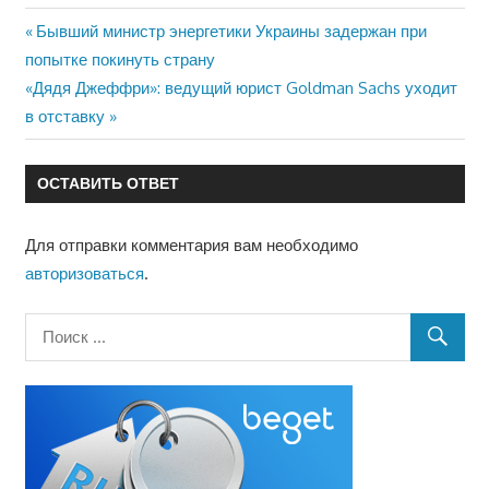
Предыдущая
Бывший министр энергетики Украины задержан при
Навигация
запись:
попытке покинуть страну
по
Следующая
«Дядя Джеффри»: ведущий юрист Goldman Sachs уходит
запись:
в отставку
записям
ОСТАВИТЬ ОТВЕТ
Для отправки комментария вам необходимо
авторизоваться
.