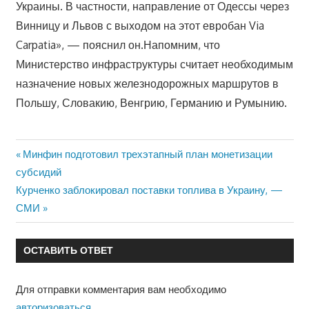
Украины. В частности, направление от Одессы через
Винницу и Львов с выходом на этот евробан Via
Carpatia», — пояснил он.Напомним, что
Министерство инфраструктуры считает необходимым
назначение новых железнодорожных маршрутов в
Польшу, Словакию, Венгрию, Германию и Румынию.
Предыдущая
Минфин подготовил трехэтапный план монетизации
Навигация
субсидий
запись:
Следующая
Курченко заблокировал поставки топлива в Украину, —
по
запись:
СМИ
записям
ОСТАВИТЬ ОТВЕТ
Для отправки комментария вам необходимо
авторизоваться
.