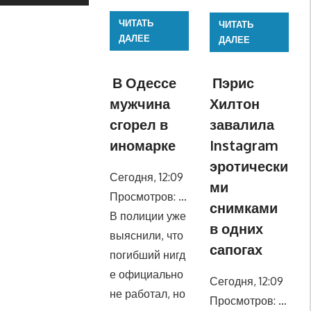
ЧИТАТЬ
ЧИТАТЬ
ДАЛЕЕ
ДАЛЕЕ
В Одессе
Пэрис
мужчина
Хилтон
сгорел в
завалила
иномарке
Instagram
эротически
Сегодня, 12:09
ми
Просмотров: …
снимками
В полиции уже
в одних
выяснили, что
сапогах
погибший нигд
е официально
Сегодня, 12:09
не работал, но
Просмотров: …