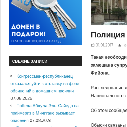
Полиция 
31.01.2017
a
Такая необходи
СВЕЖИЕ ЗАПИСИ
замешана супру
Фийона.
Конгрессмен-республиканец
отказался уйти в отставку на фоне
Расследование д
обвинений в домашнем насилии
Национального с
07.08.2026
Победа Абдула Эль-Сайеда на
Об этом сообщает
праймериз в Мичигане вызывает
опасения
07.08.2026
Обыски связаны 