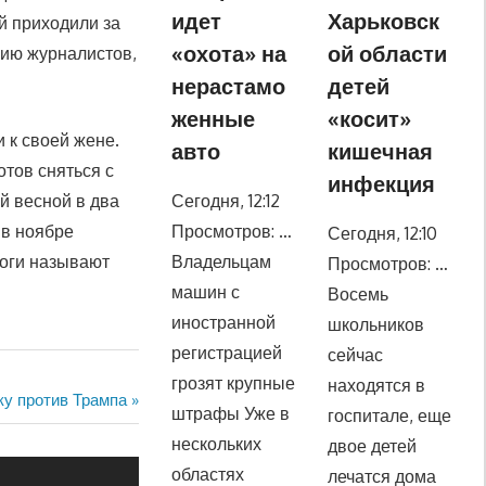
идет
Харьковск
й приходили за
«охота» на
ой области
нию журналистов,
нерастамо
детей
женные
«косит»
 к своей жене.
авто
кишечная
отов сняться с
инфекция
й весной в два
Сегодня, 12:12
 в ноябре
Просмотров: …
Сегодня, 12:10
логи называют
Владельцам
Просмотров: …
машин с
Восемь
иностранной
школьников
регистрацией
сейчас
грозят крупные
находятся в
ку против Трампа
штрафы Уже в
госпитале, еще
нескольких
двое детей
областях
лечатся дома