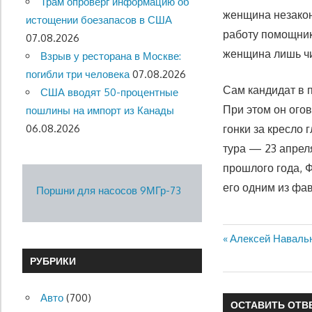
Трам опроверг информацию об
женщина незакон
истощении боезапасов в США
работу помощник
07.08.2026
женщина лишь чи
Взрыв у ресторана в Москве:
погибли три человека
07.08.2026
Сам кандидат в 
США вводят 50-процентные
При этом он огов
пошлины на импорт из Канады
06.08.2026
гонки за кресло
тура — 23 апрел
прошлого года, 
его одним из фа
Поршни для насосов 9МГр-73
Предыдущая
Алексей Навальн
Навигация
запись:
РУБРИКИ
по
записям
Авто
(700)
ОСТАВИТЬ ОТВ