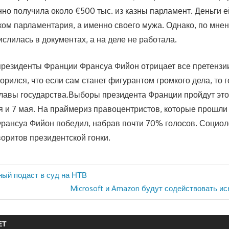
но получила около €500 тыс. из казны парламент. Деньги е
ом парламентария, а именно своего мужа. Однако, по мне
слилась в документах, а на деле не работала.
президенты Франции Франсуа Фийон отрицает все претензии
орился, что если сам станет фигурантом громкого дела, то г
 главы государства.Выборы президента Франции пройдут это
я и 7 мая. На праймериз правоцентристов, которые прошли
Франсуа Фийон победил, набрав почти 70% голосов. Социо
воритов президентской гонки.
ый подаст в суд на НТВ
Следующая
Microsoft и Amazon будут содействовать ис
запись:
ЕТ