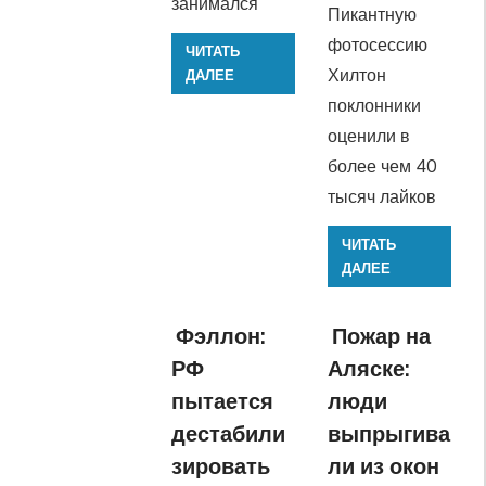
занимался
Пикантную
фотосессию
ЧИТАТЬ
Хилтон
ДАЛЕЕ
поклонники
оценили в
более чем 40
тысяч лайков
ЧИТАТЬ
ДАЛЕЕ
Фэллон:
Пожар на
РФ
Аляске:
пытается
люди
дестабили
выпрыгива
зировать
ли из окон