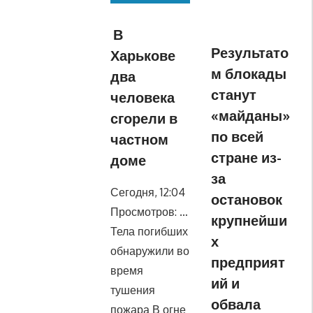
В
Результато
Харькове
м блокады
два
станут
человека
«майданы»
сгорели в
по всей
частном
стране из-
доме
за
Сегодня, 12:04
остановок
Просмотров: …
крупнейши
Тела погибших
х
обнаружили во
предприят
время
ий и
тушения
обвала
пожара В огне