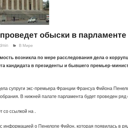
проведет обыски в парламенте
dmin
В Мире
мость возникла по мере расследования дела о коррупц
га кандидата в президенты и бывшего премьер-минис
ела супруги экс-премьера Франции Франсуа Фийона Пенел
обрания. В нижней палате парламента будет проведен ряд 
 со ссылкой на .
с информацией о Пенелопе Фийон, которая появилась в р