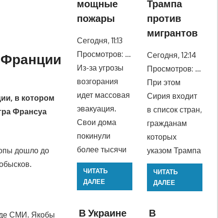
мощные
Трампа
пожары
против
мигрантов
Сегодня, 11:13
Просмотров: …
Сегодня, 12:14
 Франции
Из-за угрозы
Просмотров: …
возгорания
При этом
идет массовая
Сирия входит
ии, в котором
эвакуация.
в список стран,
тра Франсуа
Свои дома
гражданам
покинули
которых
более тысячи
опы дошло до
указом Трампа
обысков.
ЧИТАТЬ
ЧИТАТЬ
ДАЛЕЕ
ДАЛЕЕ
В Украине
В
яде СМИ. Якобы