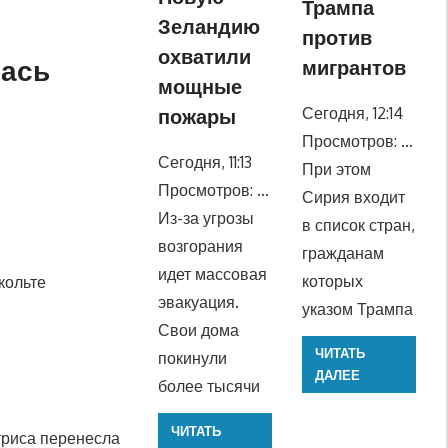
Трампа
Зеландию
против
охватили
лась
мигрантов
мощные
Сегодня, 12:14
пожары
Просмотров: …
Сегодня, 11:13
При этом
Просмотров: …
Сирия входит
Из-за угрозы
в список стран,
возгорания
гражданам
идет массовая
которых
екольте
эвакуация.
указом Трампа
Свои дома
ЧИТАТЬ
покинули
ДАЛЕЕ
более тысячи
ЧИТАТЬ
триса перенесла