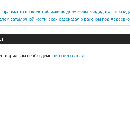
парламенте проходят обыски по делу жены кандидата в презид
дующая
лом затылочной кости: врач рассказал о раненом под Авдеевко
сь:
ЕТ
ментария вам необходимо
авторизоваться
.