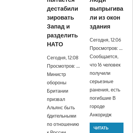
дестабили
выпрыгива
зировать
ли из окон
Запад и
здания
разделить
Сегодня, 12:06
НАТО
Просмотров: …
Сообщается,
Сегодня, 12:08
что 16 человек
Просмотров: …
получили
Министр
серьезные
обороны
ранения, есть
Британии
погибшие В
призвал
городе
Альянс быть
Анкоридж
бдительными
по отношению
ЧИТАТЬ
к России