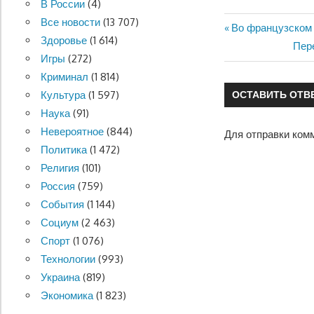
В России
(4)
Все новости
(13 707)
Предыдущая
Во французском 
Здоровье
(1 614)
Навигация
запись:
Сле
Пере
Игры
(272)
запи
по
Криминал
(1 814)
Культура
(1 597)
ОСТАВИТЬ ОТВ
записям
Наука
(91)
Невероятное
(844)
Для отправки ком
Политика
(1 472)
Религия
(101)
Россия
(759)
События
(1 144)
Социум
(2 463)
Спорт
(1 076)
Технологии
(993)
Украина
(819)
Экономика
(1 823)