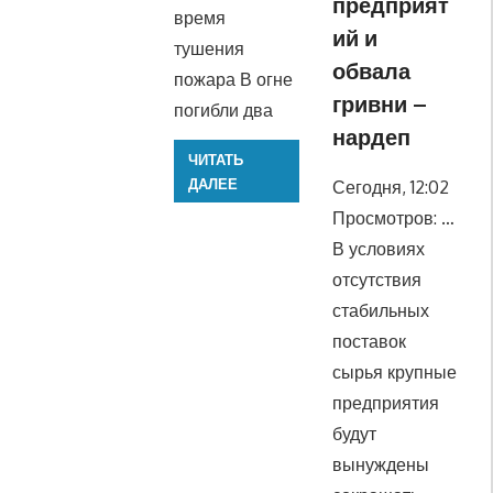
предприят
время
ий и
тушения
обвала
пожара В огне
гривни –
погибли два
нардеп
ЧИТАТЬ
ДАЛЕЕ
Сегодня, 12:02
Просмотров: …
В условиях
отсутствия
стабильных
поставок
сырья крупные
предприятия
будут
вынуждены