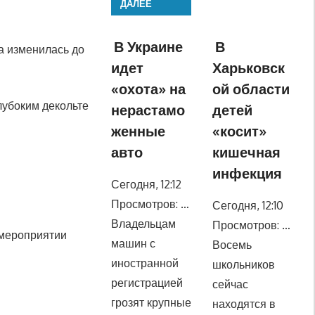
ДАЛЕЕ
В Украине
В
а изменилась до
идет
Харьковск
«охота» на
ой области
лубоким декольте
нерастамо
детей
женные
«косит»
авто
кишечная
инфекция
Сегодня, 12:12
Просмотров: …
Сегодня, 12:10
Владельцам
Просмотров: …
 мероприятии
машин с
Восемь
иностранной
школьников
регистрацией
сейчас
грозят крупные
находятся в