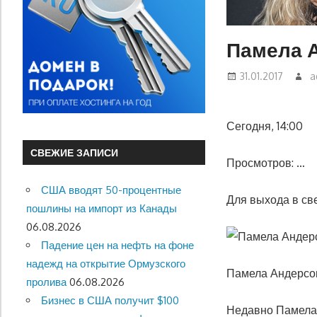
Памела 
31.01.2017
a
Сегодня, 14:00
СВЕЖИЕ ЗАПИСИ
Просмотров: …
США вводят 50-процентные
Для выхода в св
пошлины на импорт из Канады
06.08.2026
Падение цен на нефть на фоне
надежд на открытие Ормузского
Памела Андерсон
пролива
06.08.2026
Бизнес в США получит $100
Недавно Памела 