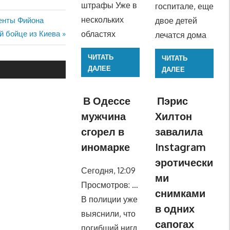
штрафы Уже в
госпитале, еще
нескольких
двое детей
енты Фийона
областях
й бойце из Киева
лечатся дома
ЧИТАТЬ
ЧИТАТЬ
ДАЛЕЕ
ДАЛЕЕ
В Одессе
Пэрис
мужчина
Хилтон
сгорел в
завалила
иномарке
Instagram
эротически
Сегодня, 12:09
ми
Просмотров: …
снимками
В полиции уже
в одних
выяснили, что
сапогах
погибший нигд