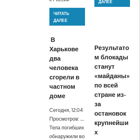
ДАЛЕЕ
ЧИТАТЬ
ДАЛЕЕ
В
Результато
Харькове
м блокады
два
станут
человека
«майданы»
сгорели в
по всей
частном
стране из-
доме
за
Сегодня, 12:04
остановок
Просмотров: …
крупнейши
Тела погибших
х
обнаружили во