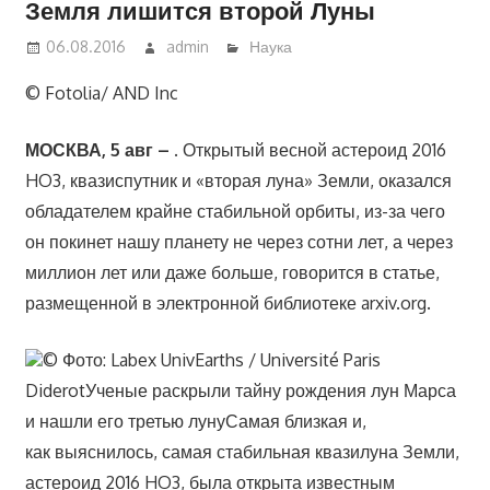
Земля лишится второй Луны
06.08.2016
admin
Наука
© Fotolia/ AND Inc
МОСКВА, 5 авг – .
Открытый весной астероид 2016
HO3, квазиспутник и «вторая луна» Земли, оказался
обладателем крайне стабильной орбиты, из-за чего
он покинет нашу планету не через сотни лет, а через
миллион лет или даже больше, говорится в статье,
размещенной в электронной библиотеке arxiv.org.
© Фото: Labex UnivEarths / Université Paris
DiderotУченые раскрыли тайну рождения лун Марса
и нашли его третью лунуСамая близкая и,
как выяснилось, самая стабильная квазилуна Земли,
астероид 2016 HO3, была открыта известным