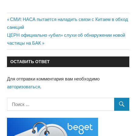
Предыдущая
СМИ: НАСА пытается наладить связи с Китаем в обход
Навигация
запись:
санкций
по
Следующая
ЦЕРН официально «убил» слухи об обнаружении новой
запись:
частицы на БАК
записям
ОСТАВИТЬ ОТВЕТ
Для отправки комментария вам необходимо
авторизоваться
.