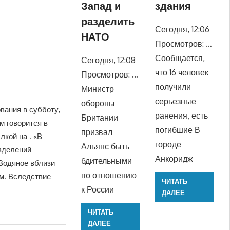
Запад и
здания
разделить
Сегодня, 12:06
НАТО
Просмотров: …
Сообщается,
Сегодня, 12:08
что 16 человек
Просмотров: …
получили
Министр
серьезные
обороны
ания в субботу,
ранения, есть
Британии
м говорится в
погибшие В
призвал
кой на . «В
городе
Альянс быть
зделений
Анкоридж
бдительными
Водяное вблизи
по отношению
м. Вследствие
ЧИТАТЬ
к России
ДАЛЕЕ
ЧИТАТЬ
ДАЛЕЕ