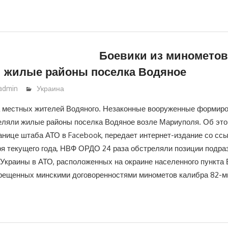
Боевики из минометов
 жилые районы поселка Водяное
admin
Украина
местных жителей Водяного. Незаконные вооруженные формиров
реляли жилые районы поселка Водяное возле Мариуполя. Об это
нице штаба АТО в Facebook, передает интернет-издание со ссыл
ря текущего года, НВФ ОРДО 24 раза обстреляли позиции подра
Украины в АТО, расположенных на окраине населенного пункта 
рещенных минскими договоренностями минометов калибра 82-м