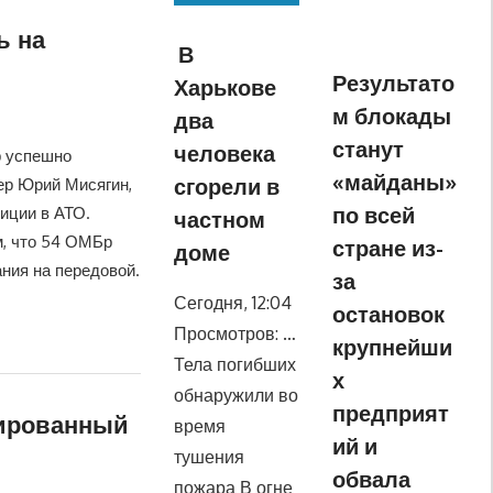
ь на
В
Результато
Харькове
м блокады
два
станут
человека
р успешно
«майданы»
сгорели в
ер Юрий Мисягин,
по всей
иции в АТО.
частном
м, что 54 ОМБр
стране из-
доме
ания на передовой.
за
Сегодня, 12:04
остановок
Просмотров: …
крупнейши
Тела погибших
х
обнаружили во
предприят
пированный
время
ий и
тушения
обвала
пожара В огне