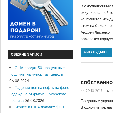
В оккупационных в
оккупированной те
конфликтов между
этом на брифинге
Андрей Лысенко, п
армейских корпус
ЧИТАТЬ ДАЛЕЕ
СВЕЖИЕ ЗАПИСИ
США вводят 50-процентные
пошлины на импорт из Канады
06.08.2026
собственно
Падение цен на нефть на фоне
29.10.2017
надежд на открытие Ормузского
пролива
06.08.2026
По данным украинс
Бизнес в США получит $100
В одной из так н