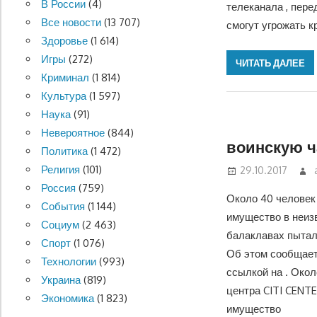
В России
(4)
телеканала , пере
Все новости
(13 707)
смогут угрожать 
Здоровье
(1 614)
Игры
(272)
ЧИТАТЬ ДАЛЕЕ
Криминал
(1 814)
Культура
(1 597)
Наука
(91)
Невероятное
(844)
воинскую ч
Политика
(1 472)
Религия
(101)
29.10.2017
Россия
(759)
Около 40 человек
События
(1 144)
имущество в неиз
Социум
(2 463)
балаклавах пытал
Спорт
(1 076)
Об этом сообщает
Технологии
(993)
ссылкой на . Окол
Украина
(819)
центра CITI CENTE
Экономика
(1 823)
имущество