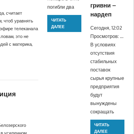
гривни –
погибли два
а, считает
нардеп
ЧИТАТЬ
м, чтоб уравнять
ДАЛЕЕ
Сегодня, 12:02
 эфире телеканала
Просмотров: …
словам, это не
дей с материка,
В условиях
отсутствия
стабильных
поставок
сырья крупные
предприятия
лиция
будут
вынуждены
сокращать
Белозерского
ЧИТАТЬ
ДАЛЕЕ
 в усиленном