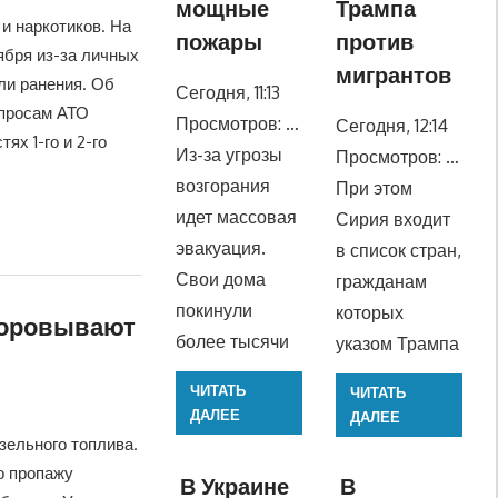
мощные
Трампа
и наркотиков. На
пожары
против
тября из-за личных
мигрантов
ли ранения. Об
Сегодня, 11:13
опросам АТО
Просмотров: …
Сегодня, 12:14
ях 1-го и 2-го
Из-за угрозы
Просмотров: …
возгорания
При этом
идет массовая
Сирия входит
эвакуация.
в список стран,
Свои дома
гражданам
покинули
которых
воровывают
более тысячи
указом Трампа
ЧИТАТЬ
ЧИТАТЬ
ДАЛЕЕ
ДАЛЕЕ
зельного топлива.
о пропажу
В Украине
В