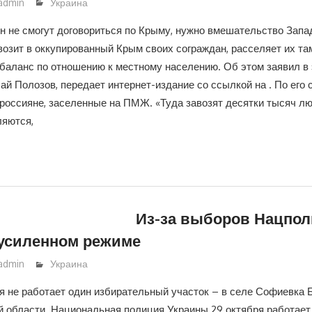
admin
Украина
н не смогут договориться по Крыму, нужно вмешательство Запад
возит в оккупированный Крым своих сограждан, расселяет их та
баланс по отношению к местному населению. Об этом заявил в
ай Полозов, передает интернет-издание со ссылкой на . По его 
 россияне, заселенные на ПМЖ. «Туда завозят десятки тысяч лю
ляются,
Из-за выборов Нацпо
 усиленном режиме
admin
Украина
я не работает один избирательный участок – в селе Софиевка 
й области. Национальная полиция Украины 29 октября работает