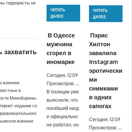
йны террористы не
ЧИТАТЬ
ЧИТАТЬ
ДАЛЕЕ
ДАЛЕЕ
В Одессе
Пэрис
мужчина
Хилтон
 захватить
сгорел в
завалила
иномарке
Instagram
эротически
Сегодня, 12:09
ми
и военное
Просмотров: …
снимками
звестные в
В полиции уже
в одних
ности Минобороны.
выяснили, что
сапогах
тернет-издание со
погибший нигд
-развлекательного
е официально
Сегодня, 12:09
 вывезли военное
не работал, но
Просмотров: …