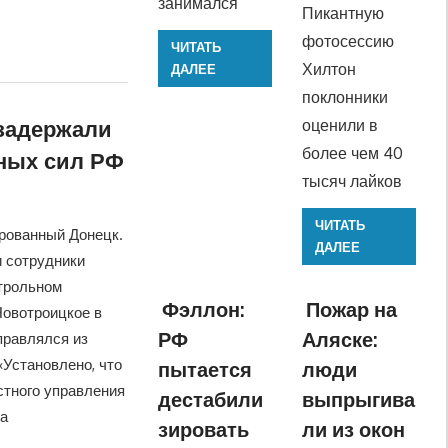
занимался
Пикантную
фотосессию
ЧИТАТЬ
Хилтон
ДАЛЕЕ
поклонники
задержали
оценили в
более чем 40
ных сил РФ
тысяч лайков
а
ЧИТАТЬ
рованный Донецк.
ДАЛЕЕ
 сотрудники
трольном
Фэллон:
Пожар на
Новотроицкое в
РФ
Аляске:
правлялся из
«Установлено, что
пытается
люди
астного управления
дестабили
выпрыгива
ка
зировать
ли из окон