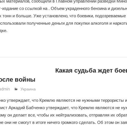
ых материалов, сообщили в Главном управлении разведки Мин
-издание со ссылкой на . Объем украденного бензина и дизельн
х тонн и больше. Уже установлено, что боевики, подозреваемые
спользовали полученные деньги для покупки алкоголя и наркот
дке.
Какая судьба ждет бо
осле войны
admin
Украина
ко утверждает, что Кремлю являются не нужными террористы и
ист Аркадий Бабченко утверждает, что Кремлю являются не н
ому он делает все, чтобы их нейтрализовать, отправляя их обра
не они не смогут в итоге ничего громкого сделать. Об этом он за