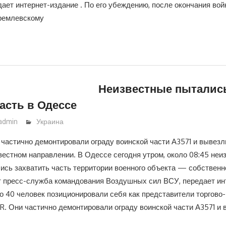
дает интернет-издание . По его убеждению, после окончания во
кремлевскому
Неизвестные пытались
асть в Одессе
admin
Украина
 частично демонтировали ограду воинской части А3571 и вывезл
вестном направлении. В Одессе сегодня утром, около 08:45 неи
ись захватить часть территории военного объекта — собствен
 пресс-служба командования Воздушных сил ВСУ, передает ин
о 40 человек позиционировали себя как представители торгово
R. Они частично демонтировали ограду воинской части А3571 и