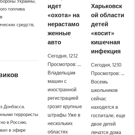
обороны Украины,
идет
Харьковск
ого топлива
«охота» на
ой области
 в
нерастамо
детей
ических средств,
женные
«косит»
авто
кишечная
инфекция
Сегодня, 12:12
Просмотров: …
Сегодня, 12:10
Владельцам
Просмотров: …
евиков
машин с
Восемь
иностранной
школьников
регистрацией
сейчас
грозят крупные
з Донбасса.
находятся в
ужными террористы
штрафы Уже в
госпитале, еще
тно в Россию.
нескольких
двое детей
явил в эфире
областях
лечатся дома