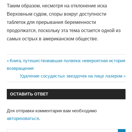
Таким образом, несмотря на отклонение иска
Верховным судом, споры вокруг доступности
таблеток для прерывания беременности
продолжатся, поскольку эта тема остается одной из
самых острых в американском обществе.
Предыдущая
Книга, путешествовавшая полвека: невероятная история
Навигация
запись:
возвращения
по
Следующая
Удаление сосудистых звездочек на лице лазером
запись:
записям
ОСТАВИТЬ ОТВЕТ
Для отправки комментария вам необходимо
авторизоваться
.