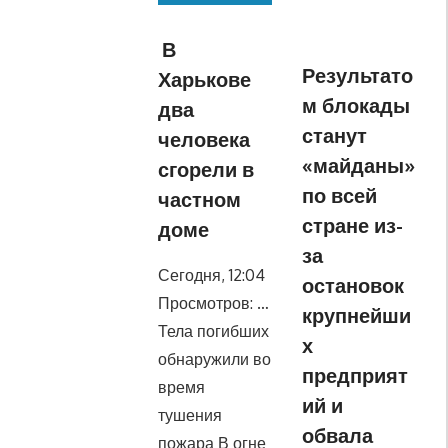
В
Результато
Харькове
м блокады
два
станут
человека
«майданы»
сгорели в
по всей
частном
стране из-
доме
за
Сегодня, 12:04
остановок
Просмотров: …
крупнейши
Тела погибших
х
обнаружили во
предприят
время
ий и
тушения
обвала
пожара В огне