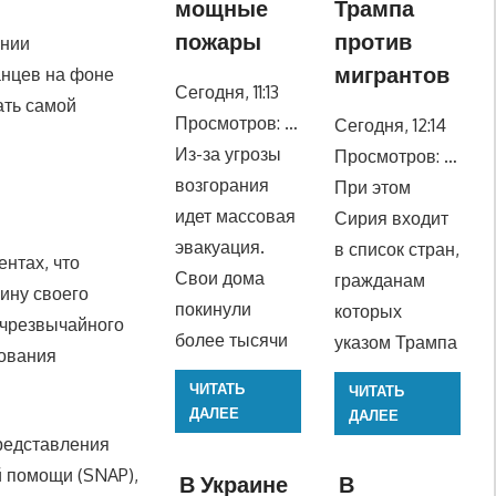
мощные
Трампа
пожары
против
ении
мигрантов
анцев на фоне
Сегодня, 11:13
ать самой
Просмотров: …
Сегодня, 12:14
Из-за угрозы
Просмотров: …
возгорания
При этом
идет массовая
Сирия входит
эвакуация.
в список стран,
нтах, что
Свои дома
гражданам
ину своего
покинули
которых
 чрезвычайного
более тысячи
указом Трампа
рования
ЧИТАТЬ
ЧИТАТЬ
ДАЛЕЕ
ДАЛЕЕ
редставления
й помощи (SNAP),
В Украине
В