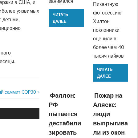
занимался
ержки в США, и
Пикантную
аиболее уязвимых
фотосессию
ЧИТАТЬ
 детьми,
Хилтон
ДАЛЕЕ
диционно
поклонники
оценили в
более чем 40
нного
тысяч лайков
есяцы.
ЧИТАТЬ
ДАЛЕЕ
ий саммит COP30
Фэллон:
Пожар на
РФ
Аляске:
пытается
люди
дестабили
выпрыгива
зировать
ли из окон