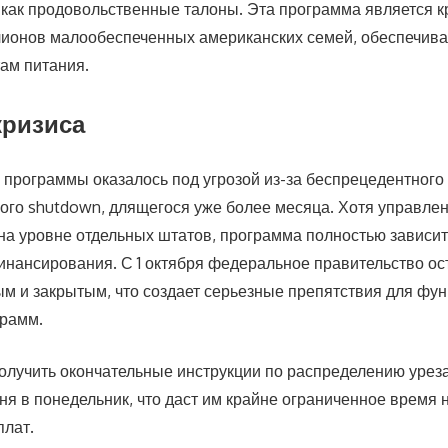
 как продовольственные талоны. Эта программа является к
ионов малообеспеченных американских семей, обеспечивая
ам питания.
ризиса
программы оказалось под угрозой из-за беспрецедентного
ого shutdown, длящегося уже более месяца. Хотя управле
на уровне отдельных штатов, программа полностью зависит
нансирования. С 1 октября федеральное правительство ос
 и закрытым, что создает серьезные препятствия для фу
грамм.
лучить окончательные инструкции по распределению уреза
дня в понедельник, что даст им крайне ограниченное время
плат.