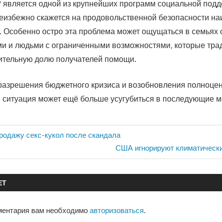
является одной из крупнейших программ социальной подд
еизбежно скажется на продовольственной безопасности н
. Особенно остро эта проблема может ощущаться в семьях с
и и людьми с ограниченными возможностями, которые тра
ительную долю получателей помощи.
разрешения бюджетного кризиса и возобновления полноце
ситуация может ещё больше усугубиться в последующие м
продажу секс-кукол после скандала
Следующая
США игнорируют климатическ
запись:
ЕТ
ментария вам необходимо
авторизоваться
.