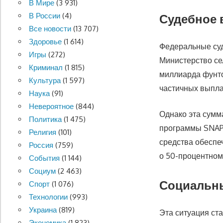
В Мире
(3 931)
В России
(4)
Судебное 
Все новости
(13 707)
Здоровье
(1 614)
Федеральные суд
Игры
(272)
Министерство се
Криминал
(1 815)
миллиарда фунто
Культура
(1 597)
частичных выпла
Наука
(91)
Невероятное
(844)
Однако эта сумм
Политика
(1 475)
программы SNAP 
Религия
(101)
средства обеспе
Россия
(759)
о 50-процентном
События
(1 144)
Социум
(2 463)
Социальн
Спорт
(1 076)
Технологии
(993)
Украина
(819)
Эта ситуация ст
Экономика
(1 823)