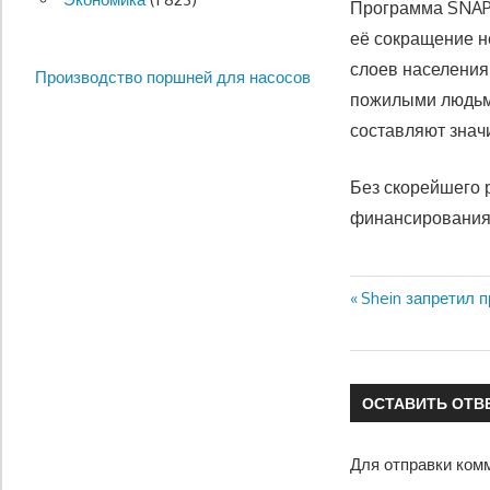
Программа SNAP 
её сокращение н
слоев населения
Производство поршней для насосов
пожилыми людьм
составляют знач
Без скорейшего 
финансирования 
Предыдущая
Shein запретил 
Навигация
запись:
по
записям
ОСТАВИТЬ ОТВ
Для отправки ком