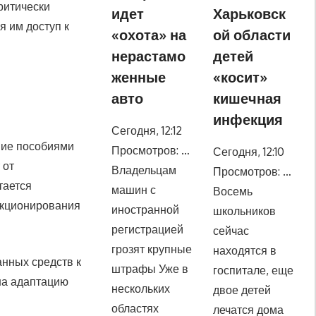
ритически
идет
Харьковск
 им доступ к
«охота» на
ой области
нерастамо
детей
женные
«косит»
авто
кишечная
инфекция
Сегодня, 12:12
ние пособиями
Просмотров: …
Сегодня, 12:10
 от
Владельцам
Просмотров: …
тается
машин с
Восемь
нкционирования
иностранной
школьников
регистрацией
сейчас
грозят крупные
находятся в
нных средств к
штрафы Уже в
госпитале, еще
 на адаптацию
нескольких
двое детей
областях
лечатся дома