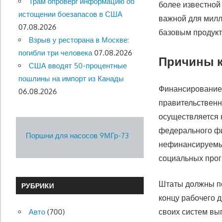
Трам опроверг информацию об
более известной
истощении боезапасов в США
важной для милл
07.08.2026
базовым продукт
Взрыв у ресторана в Москве:
погибли три человека
07.08.2026
Причины к
США вводят 50-процентные
пошлины на импорт из Канады
Финансирование 
06.08.2026
правительственн
осуществляется 
федерального фи
Поршни для насосов 9МГр-73
нефинансируемым
социальных про
Штаты должны по
РУБРИКИ
концу рабочего 
своих систем вы
Авто
(700)