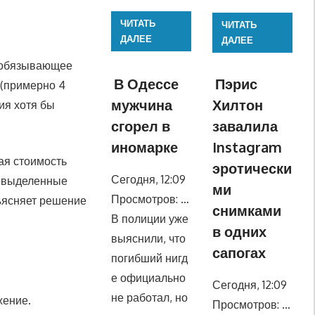
ЧИТАТЬ
ЧИТАТЬ
ДАЛЕЕ
ДАЛЕЕ
, обязывающее
В Одессе
Пэрис
 (примерно 4
мужчина
Хилтон
ия хотя бы
сгорел в
завалила
иномарке
Instagram
ая стоимость
эротически
Сегодня, 12:09
, выделенные
ми
Просмотров: …
бъясняет решение
снимками
В полиции уже
в одних
выяснили, что
сапогах
погибший нигд
е официально
Сегодня, 12:09
не работал, но
жение.
Просмотров: …