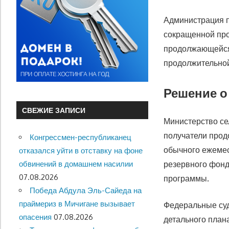
Администрация 
сокращенной пр
продолжающейся 
продолжительной
Решение о
СВЕЖИЕ ЗАПИСИ
Министерство се
получатели прод
Конгрессмен-республиканец
обычного ежемес
отказался уйти в отставку на фоне
обвинений в домашнем насилии
резервного фонд
07.08.2026
программы.
Победа Абдула Эль-Сайеда на
праймериз в Мичигане вызывает
Федеральные суд
опасения
07.08.2026
детального план