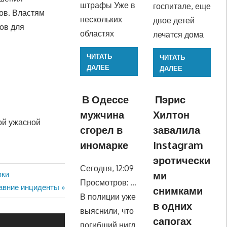
штрафы Уже в
госпитале, еще
ов. Властям
нескольких
двое детей
ов для
областях
лечатся дома
ЧИТАТЬ
ЧИТАТЬ
ДАЛЕЕ
ДАЛЕЕ
В Одессе
Пэрис
мужчина
Хилтон
ой ужасной
сгорел в
завалила
иномарке
Instagram
эротически
Сегодня, 12:09
ми
вки
Просмотров: …
давние инциденты
снимками
В полиции уже
в одних
выяснили, что
сапогах
погибший нигд