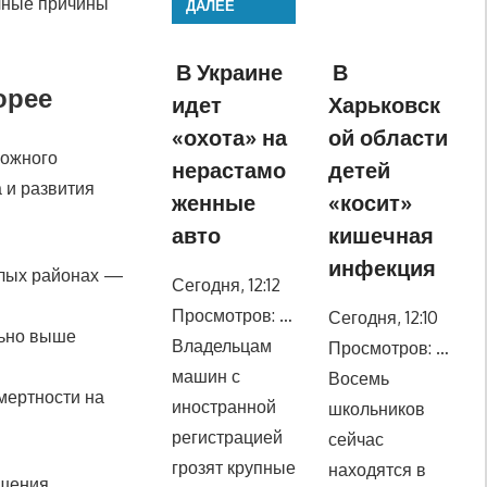
очные причины
ДАЛЕЕ
В Украине
В
орее
идет
Харьковск
«охота» на
ой области
рожного
нерастамо
детей
 и развития
женные
«косит»
авто
кишечная
инфекция
илых районах —
Сегодня, 12:12
Просмотров: …
Сегодня, 12:10
льно выше
Владельцам
Просмотров: …
машин с
Восемь
мертности на
иностранной
школьников
регистрацией
сейчас
грозят крупные
находятся в
ышения