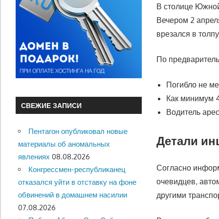
В столице Южной
Вечером 2 апреля
врезался в толп
По предварител
Погибло не ме
Как минимум 
СВЕЖИЕ ЗАПИСИ
Водитель аре
Пентагон опубликовал новые
Детали ин
материалы об аномальных
явлениях
08.08.2026
Согласно информ
Конгрессмен-республиканец
очевидцев, авто
отказался уйти в отставку на фоне
обвинений в домашнем насилии
другими транспо
07.08.2026