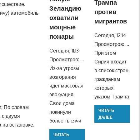
Трампа
исшествие.
Зеландию
против
вичу) автомобиль
охватили
мигрантов
мощные
Сегодня, 12:14
пожары
Просмотров: …
Сегодня, 11:13
При этом
Просмотров: …
Сирия входит
Из-за угрозы
в список стран,
возгорания
гражданам
идет массовая
которых
эвакуация.
указом Трампа
Свои дома
т. По словам
ЧИТАТЬ
покинули
 с двумя
ДАЛЕЕ
более тысячи
 на остановке.
ЧИТАТЬ