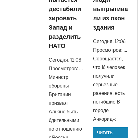
дестабили
выпрыгива
зировать
ли из окон
Запад и
здания
разделить
Сегодня, 12:06
НАТО
Просмотров: …
Сообщается,
Сегодня, 12:08
что 16 человек
Просмотров: …
получили
Министр
серьезные
обороны
ранения, есть
Британии
погибшие В
призвал
городе
Альянс быть
Анкоридж
бдительными
по отношению
ЧИТАТЬ
к России