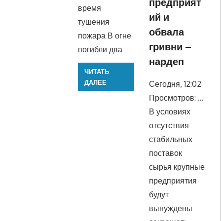
предприят
время
ий и
тушения
обвала
пожара В огне
гривни –
погибли два
нардеп
ЧИТАТЬ
ДАЛЕЕ
Сегодня, 12:02
Просмотров: …
В условиях
отсутствия
стабильных
поставок
сырья крупные
предприятия
будут
вынуждены