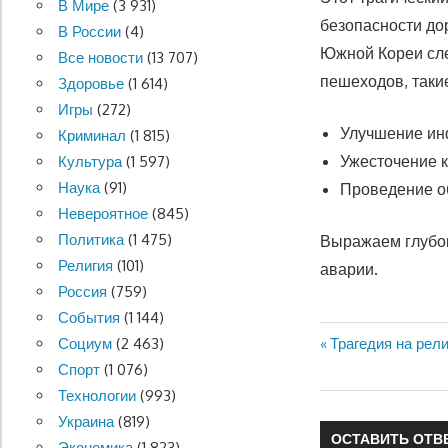
В Мире
(3 931)
безопасности до
В России
(4)
Южной Кореи сле
Все новости
(13 707)
пешеходов, такие
Здоровье
(1 614)
Игры
(272)
Улучшение ин
Криминал
(1 815)
Ужесточение 
Культура
(1 597)
Наука
(91)
Проведение о
Невероятное
(845)
Политика
(1 475)
Выражаем глубок
Религия
(101)
аварии.
Россия
(759)
События
(1 144)
Предыдущая
Трагедия на рел
Социум
(2 463)
Навигация
запись:
Спорт
(1 076)
по
Технологии
(993)
Украина
(819)
записям
ОСТАВИТЬ ОТВ
Экономика
(1 823)