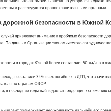
л полиции, что автомобиль внезапно ускорился. Однако т
звестны и расследуются правоохранительными органами.
а дорожной безопасности в Южной К
й случай привлекает внимание к проблеме безопасности до
не. По данным Организации экономического сотрудничества
корости в городах Южной Кореи составляет 50 км/ч, а в ж
ешеходы составили 35% всех погибших в ДТП, что значите
азателя по странам ОЭСР
то, в последние годы наблюдается тенденция к снижению с
й инцидент подчеркивает необходимость дальнейшего пов