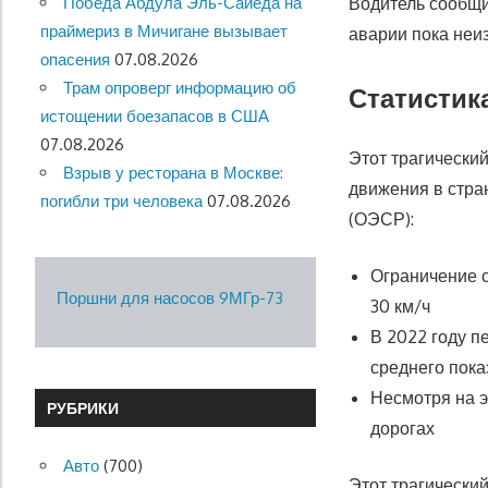
Победа Абдула Эль-Сайеда на
Водитель сообщи
праймериз в Мичигане вызывает
аварии пока неи
опасения
07.08.2026
Трам опроверг информацию об
Статистик
истощении боезапасов в США
07.08.2026
Этот трагически
Взрыв у ресторана в Москве:
движения в стра
погибли три человека
07.08.2026
(ОЭСР):
Ограничение с
Поршни для насосов 9МГр-73
30 км/ч
В 2022 году п
среднего пок
Несмотря на э
РУБРИКИ
дорогах
Авто
(700)
Этот трагически