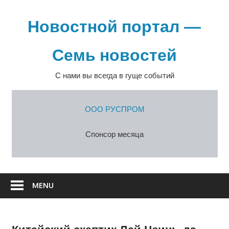
Перейти
к
Новостной портал —
содержимому
Семь новостей
С нами вы всегда в гуще событий
ООО РУСПРОМ
Спонсор месяца
MENU
Китайский скептик Лай Цзинь-дэ