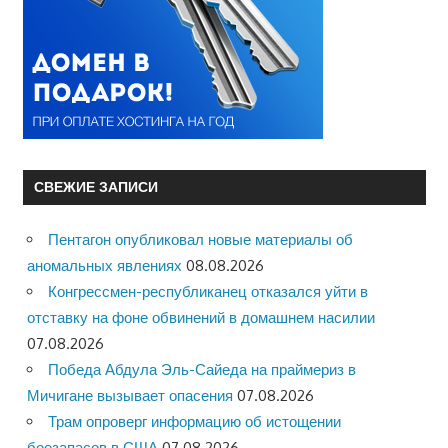
СВЕЖИЕ ЗАПИСИ
Пентагон опубликовал новые материалы об
аномальных явлениях
08.08.2026
Конгрессмен-республиканец отказался уйти в
отставку на фоне обвинений в домашнем насилии
07.08.2026
Победа Абдула Эль-Сайеда на праймериз в
Мичигане вызывает опасения
07.08.2026
Трам опроверг информацию об истощении
боезапасов в США
07.08.2026