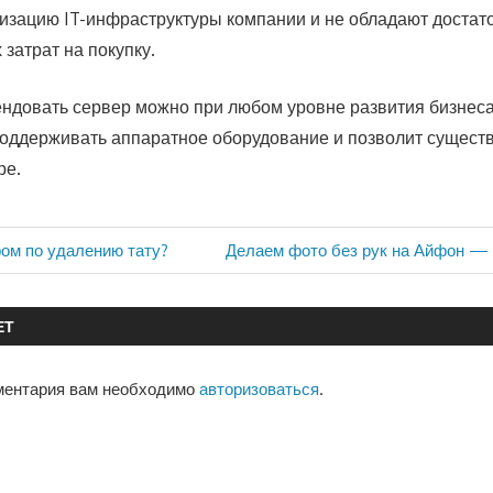
изацию IT-инфраструктуры компании и не обладают доста
затрат на покупку.
ендовать сервер можно при любом уровне развития бизнеса.
оддерживать аппаратное оборудование и позволит сущест
ре.
Следующая
ром по удалению тату?
Делаем фото без рук на Айфон —
запись:
ЕТ
ментария вам необходимо
авторизоваться
.