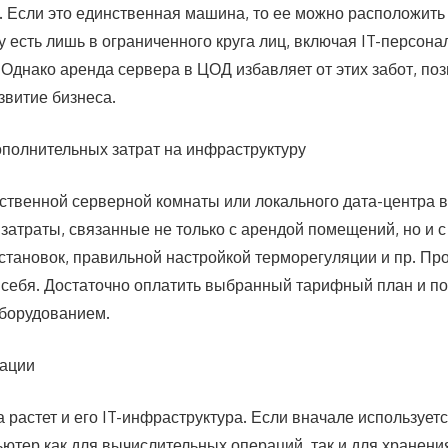
 Если это единственная машина, то ее можно расположить 
у есть лишь в ограниченного круга лиц, включая IT-персона
 Однако аренда сервера в ЦОД избавляет от этих забот, по
звитие бизнеса.
ополнительных затрат на инфраструктуру
ственной серверной комнаты или локального дата-центра в
затраты, связанные не только с арендой помещений, но и с
становок, правильной настройкой терморегуляции и пр. Пр
а себя. Достаточно оплатить выбранный тарифный план и п
борудованием.
рации
 растет и его IT-инфраструктура. Если вначале используетс
ютер как для вычислительных операций, так и для хранен