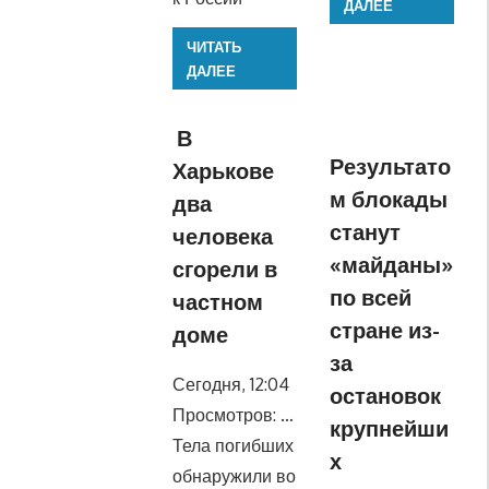
ДАЛЕЕ
ЧИТАТЬ
ДАЛЕЕ
В
Результато
Харькове
м блокады
два
станут
человека
«майданы»
сгорели в
по всей
частном
стране из-
доме
за
Сегодня, 12:04
остановок
Просмотров: …
крупнейши
Тела погибших
х
обнаружили во