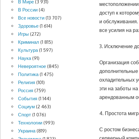
В Мире
(3 931)
местоположении.
В России
(4)
доступ к котором
Все новости
(13 707)
и обслуживания.
Здоровье
(1 614)
все усилия на ра
Игры
(272)
Криминал
(1 815)
3. Исключение д
Культура
(1 597)
Наука
(91)
Организация соб
Невероятное
(845)
дополнительные 
Политика
(1 475)
охладительных у
Религия
(101)
эти на заботы н
Россия
(759)
арендованным о
События
(1 144)
Социум
(2 463)
4. Простота миг
Спорт
(1 076)
Технологии
(993)
С ростом бизнеса
Украина
(819)
серверный компь
Экономика
(1 823)