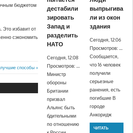
точным бюджетом
дестабили
выпрыгива
зировать
ли из окон
Запад и
здания
 Это избавит от
разделить
венно сэкономить
Сегодня, 12:06
НАТО
Просмотров: …
Сообщается,
Сегодня, 12:08
что 16 человек
Просмотров: …
 лучшие способы
получили
Министр
серьезные
обороны
ранения, есть
Британии
погибшие В
призвал
городе
Альянс быть
Анкоридж
бдительными
по отношению
ЧИТАТЬ
к России