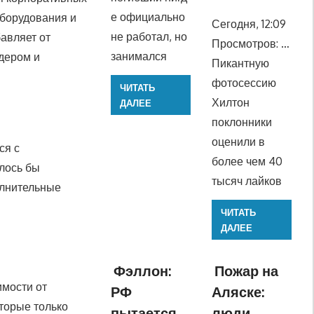
е официально
оборудования и
Сегодня, 12:09
не работал, но
авляет от
Просмотров: …
занимался
дером и
Пикантную
фотосессию
ЧИТАТЬ
Хилтон
ДАЛЕЕ
поклонники
оценили в
ся с
более чем 40
лось бы
тысяч лайков
олнительные
ЧИТАТЬ
ДАЛЕЕ
Фэллон:
Пожар на
имости от
РФ
Аляске:
торые только
пытается
люди