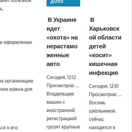
танет полезной
ДАЛЕЕ
ь.
В Украине
В
идет
Харьковск
«охота» на
ой области
ри оформлении
нерастамо
детей
женные
«косит»
авто
кишечная
инфекция
Сегодня, 12:12
на организацию
Просмотров: …
Сегодня, 12:10
нно важна для
Владельцам
Просмотров: …
машин с
Восемь
иностранной
школьников
регистрацией
сейчас
грозят крупные
находятся в
ся о его