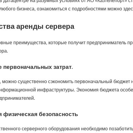
в датацентре на разумных условиях от АО «Казтелепорт» с
 любого бизнеса, ознакомиться с подробностями можно здес
тва аренды сервера
овные преимущества, которые получит предприниматель п
ора.
е первоначальных затрат.
, можно существенно сэкономить первоначальный бюджет 
информационной инфраструктуры. Экономия бюджета особе
дпринимателей.
я физическая безопасность
ственного серверного оборудования необходимо позаботить