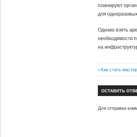
планируют орган
для одноразовых 
Однако взять ар
необходимости п
на инфраструкту
Предыдущая
Как стать масте
Навигация
запись:
по
ОСТАВИТЬ ОТВ
записям
Для отправки ком