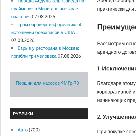
Аренда сервера 
Победа Абдула Эль-Сайеда на
праймериз в Мичигане вызывает
практически для
опасения
07.08.2026
Трам опроверг информацию об
Преимущес
истощении боезапасов в США
07.08.2026
Рассмотрим осн
Взрыв у ресторана в Москве:
арендного догов
погибли три человека
07.08.2026
1. Исключени
Поршни для насосов 9МГр-73
Благодаря этому
корпоративной 
начинающих пре
РУБРИКИ
2. Улучшенна
Авто
(700)
При покупке соб