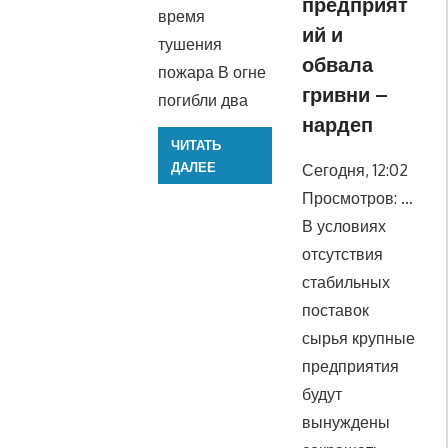
предприят
время
ий и
тушения
обвала
пожара В огне
гривни –
погибли два
нардеп
ЧИТАТЬ
ДАЛЕЕ
Сегодня, 12:02
Просмотров: …
В условиях
отсутствия
стабильных
поставок
сырья крупные
предприятия
будут
вынуждены