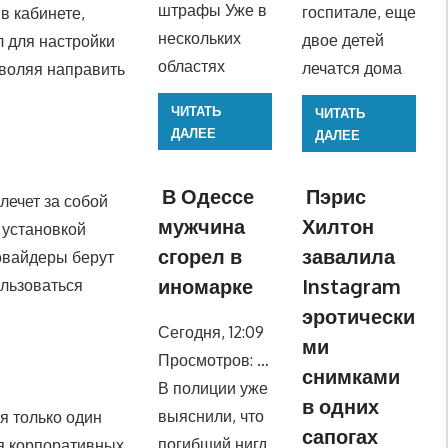
штрафы Уже в
госпитале, еще
в кабинете,
нескольких
двое детей
л для настройки
областях
лечатся дома
зволяя направить
ЧИТАТЬ
ЧИТАТЬ
ДАЛЕЕ
ДАЛЕЕ
В Одессе
Пэрис
лечет за собой
мужчина
Хилтон
 установкой
сгорел в
завалила
овайдеры берут
иномарке
Instagram
ользоваться
эротически
Сегодня, 12:09
ми
Просмотров: …
снимками
В полиции уже
в одних
выяснили, что
я только один
сапогах
погибший нигд
ия корпоративных