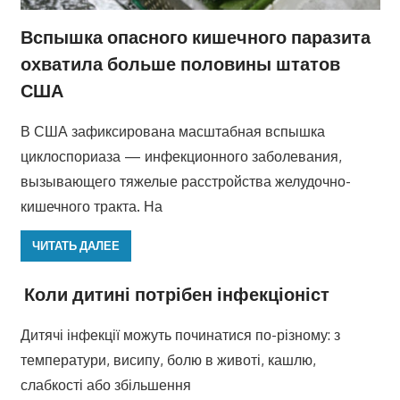
Вспышка опасного кишечного паразита
охватила больше половины штатов
США
В США зафиксирована масштабная вспышка
циклоспориаза — инфекционного заболевания,
вызывающего тяжелые расстройства желудочно-
кишечного тракта. На
ЧИТАТЬ ДАЛЕЕ
Коли дитині потрібен інфекціоніст
Дитячі інфекції можуть починатися по-різному: з
температури, висипу, болю в животі, кашлю,
слабкості або збільшення