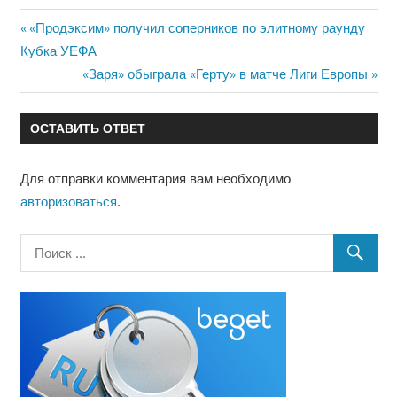
Предыдущая
«Продэксим» получил соперников по элитному раунду
Навигация
запись:
Кубка УЕФА
по
Следующая
«Заря» обыграла «Герту» в матче Лиги Европы
запись:
записям
ОСТАВИТЬ ОТВЕТ
Для отправки комментария вам необходимо
авторизоваться
.