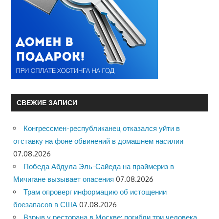
СВЕЖИЕ ЗАПИСИ
Конгрессмен-республиканец отказался уйти в
отставку на фоне обвинений в домашнем насилии
07.08.2026
Победа Абдула Эль-Сайеда на праймериз в
Мичигане вызывает опасения
07.08.2026
Трам опроверг информацию об истощении
боезапасов в США
07.08.2026
Взрыв у ресторана в Москве: погибли три человека