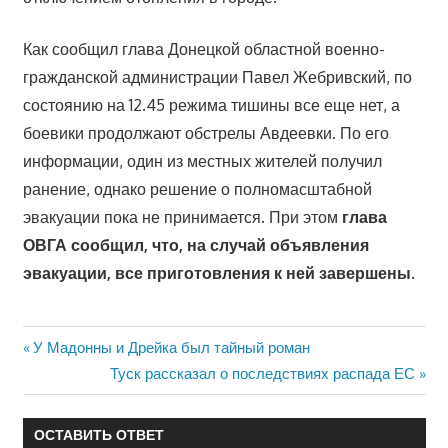
Как сообщил глава Донецкой областной военно-
гражданской администрации Павел Жебривский, по
состоянию на 12.45 режима тишины все еще нет, а
боевики продолжают обстрелы Авдеевки. По его
информации, один из местных жителей получил
ранение, однако решение о полномасштабной
эвакуации пока не принимается. При этом
глава
ОВГА сообщил, что, на случай объявления
эвакуации, все приготовления к ней завершены
.
Предыдущая
У Мадонны и Дрейка был тайный роман
Навигация
запись:
Следующая
Туск рассказал о последствиях распада ЕС
запись:
по
ОСТАВИТЬ ОТВЕТ