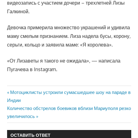
видеозапись с участием дочери – трехлетней Лизы
Галкиной.
Девочка примерила множество украшений и удивила
маму смелым признанием. Лиза надела бусы, корону,
серьги, кольцо и заявила маме: «Я королева».
«От Лизаветы я такого не ожидала», — написала
Пугачева в Instagram.
Предыдущая
Мотоциклисты устроили сумасшедшее шоу на параде в
Навигация
запись:
Индии
по
Следующая
Количество обстрелов боевиков вблизи Мариуполя резко
запись:
увеличилось
записям
ОСТАВИТЬ ОТВЕТ