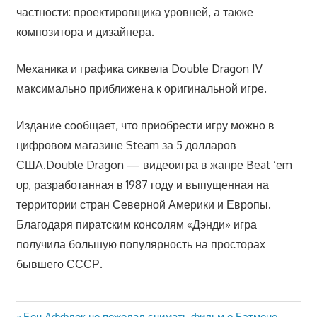
частности: проектировщика уровней, а также
композитора и дизайнера.
Механика и графика сиквела Double Dragon IV
максимально приближена к оригинальной игре.
Издание сообщает, что приобрести игру можно в
цифровом магазине Steam за 5 долларов
США.Double Dragon — видеоигра в жанре Beat ’em
up, разработанная в 1987 году и выпущенная на
территории стран Северной Америки и Европы.
Благодаря пиратским консолям «Дэнди» игра
получила большую популярность на просторах
бывшего СССР.
Предыдущая
Бен Аффлек не пожелал снимать фильм о Бэтмене