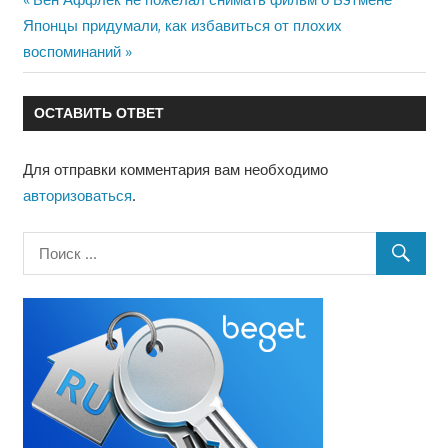
Навигация
Следующая
запись:
Японцы придумали, как избавиться от плохих
по
запись:
воспоминаний
записям
ОСТАВИТЬ ОТВЕТ
Для отправки комментария вам необходимо
авторизоваться
.