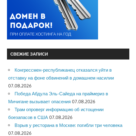
СВЕЖИЕ ЗАПИСИ
Конгрессмен-республиканец отказался уйти в
отставку на фоне обвинений в домашнем насилии
07.08.2026
Победа Абдула Эль-Сайеда на праймериз в
Мичигане вызывает опасения
07.08.2026
Трам опроверг информацию об истощении
боезапасов в США
07.08.2026
Взрыв у ресторана в Москве: погибли три человека
07.08.2026