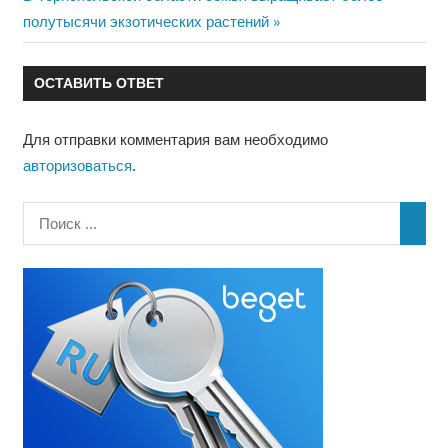
по
запись:
полутысячи экзотических растений
записям
ОСТАВИТЬ ОТВЕТ
Для отправки комментария вам необходимо
авторизоваться
.