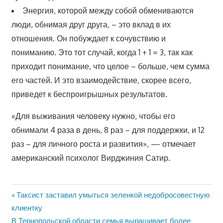
Энергия, которой между собой обмениваются
люди, обнимая друг друга, – это вклад в их
отношения. Он побуждает к сочувствию и
пониманию. Это тот случай, когда 1 + 1 = 3, так как
приходит понимание, что целое – больше, чем сумма
его частей. И это взаимодействие, скорее всего,
приведет к беспроигрышных результатов.
«Для выживания человеку нужно, чтобы его
обнимали 4 раза в день, 8 раз – для поддержки, и 12
раз – для личного роста и развития», — отмечает
американский психолог Вирджиния Сатир.
Предыдущая
Таксист заставил умыться зеленкой недобросовестную
Навигация
клиентку
запись:
Следующая
В Тернопольской области семья выращивает более