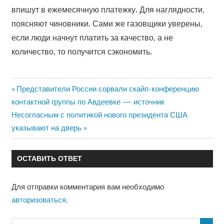
впишут в ежемесячную платежку. Для наглядности,
поясняют чиновники. Сами же газовщики уверены,
если люди начнут платить за качество, а не
количество, то получится сэкономить.
Предыдущая
Представители России сорвали скайп-конференцию
Навигация
запись:
контактной группы по Авдеевке — источник
по
Следующая
Несогласным с политикой нового президента США
запись:
указывают на дверь
записям
ОСТАВИТЬ ОТВЕТ
Для отправки комментария вам необходимо
авторизоваться
.