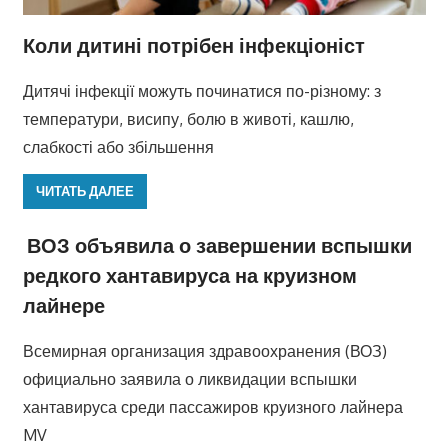
Коли дитині потрібен інфекціоніст
Дитячі інфекції можуть починатися по-різному: з
температури, висипу, болю в животі, кашлю,
слабкості або збільшення
ЧИТАТЬ ДАЛЕЕ
ВОЗ объявила о завершении вспышки
редкого хантавируса на круизном
лайнере
Всемирная организация здравоохранения (ВОЗ)
официально заявила о ликвидации вспышки
хантавируса среди пассажиров круизного лайнера
MV