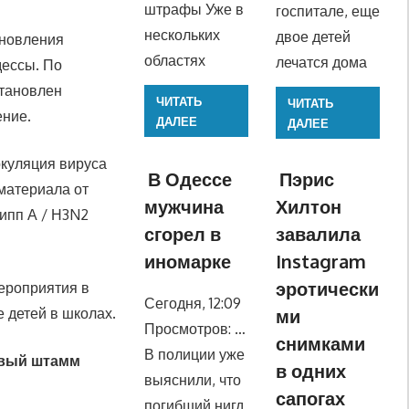
штрафы Уже в
госпитале, еще
нескольких
двое детей
ановления
областях
лечатся дома
дессы. По
становлен
ЧИТАТЬ
ЧИТАТЬ
ение.
ДАЛЕЕ
ДАЛЕЕ
ркуляция вируса
В Одессе
Пэрис
 материала от
мужчина
Хилтон
рипп А / Н3N2
сгорел в
завалила
иномарке
Instagram
эротически
мероприятия в
Сегодня, 12:09
ми
 детей в школах.
Просмотров: …
снимками
В полиции уже
овый штамм
в одних
выяснили, что
сапогах
погибший нигд