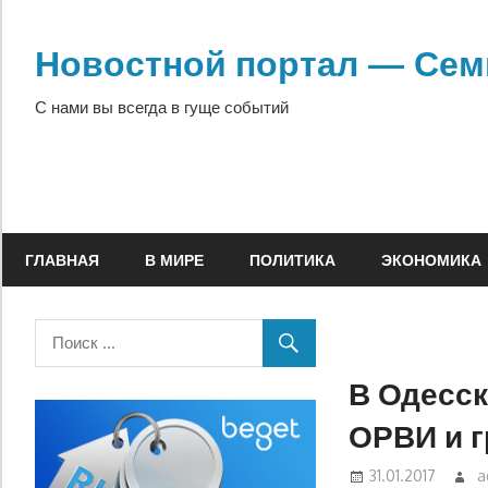
Перейти
к
Новостной портал — Сем
содержимому
С нами вы всегда в гуще событий
ГЛАВНАЯ
В МИРЕ
ПОЛИТИКА
ЭКОНОМИКА
В Одесск
ОРВИ и 
31.01.2017
a