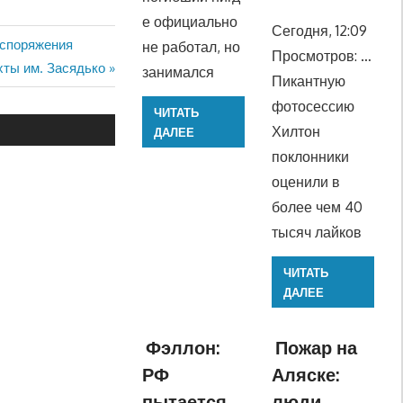
е официально
Сегодня, 12:09
аспоряжения
не работал, но
Просмотров: …
хты им. Засядько
занимался
Пикантную
фотосессию
ЧИТАТЬ
Хилтон
ДАЛЕЕ
поклонники
оценили в
более чем 40
тысяч лайков
ЧИТАТЬ
ДАЛЕЕ
Фэллон:
Пожар на
РФ
Аляске:
пытается
люди