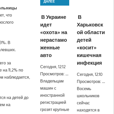
ДАЛЕЕ
больницы
ет, что
В Украине
В
рослого
идет
Харьковск
«охота» на
ой области
нерастамо
детей
,3%. В
женные
«косит»
олевших.
авто
кишечная
инфекция
его за
Сегодня, 12:12
 на 11,2% по
Просмотров: …
Сегодня, 12:10
м наблюдается,
Владельцам
Просмотров: …
машин с
Восемь
иностранной
школьников
ся на детей до
регистрацией
сейчас
чем на
грозят крупные
находятся в