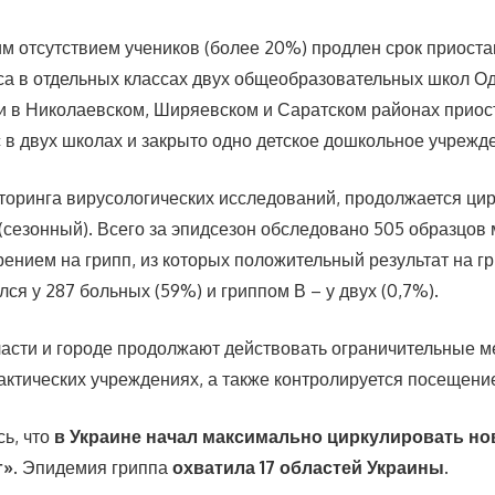
им отсутствием учеников (более 20%) продлен срок приост
са в отдельных классах двух общеобразовательных школ О
и в Николаевском, Ширяевском и Саратском районах прио
 в двух школах и закрыто одно детское дошкольное учрежд
оринга вирусологических исследований, продолжается ци
 (сезонный). Всего за эпидсезон обследовано 505 образцов
рением на грипп, из которых положительный результат на г
лся у 287 больных (59%) и гриппом В – у двух (0,7%).
бласти и городе продолжают действовать ограничительные 
ктических учреждениях, а также контролируется посещение
ь, что
в Украине начал максимально циркулировать н
г».
Эпидемия гриппа
охватила 17 областей Украины.