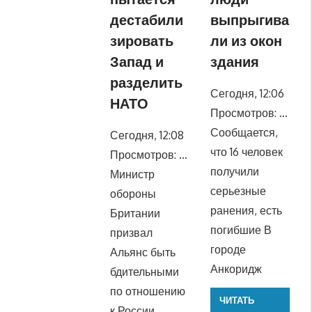
дестабили
выпрыгива
зировать
ли из окон
Запад и
здания
разделить
Сегодня, 12:06
НАТО
Просмотров: …
Сообщается,
Сегодня, 12:08
что 16 человек
Просмотров: …
получили
Министр
серьезные
обороны
ранения, есть
Британии
погибшие В
призвал
городе
Альянс быть
Анкоридж
бдительными
по отношению
ЧИТАТЬ
к России