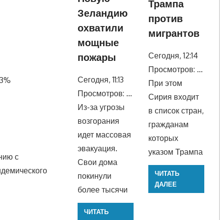
Трампа
Зеландию
против
охватили
мигрантов
мощные
Сегодня, 12:14
пожары
Просмотров: …
Сегодня, 11:13
,3%
При этом
Просмотров: …
Сирия входит
Из-за угрозы
в список стран,
возгорания
гражданам
идет массовая
которых
эвакуация.
указом Трампа
нию с
Свои дома
идемического
ЧИТАТЬ
покинули
ДАЛЕЕ
более тысячи
ЧИТАТЬ