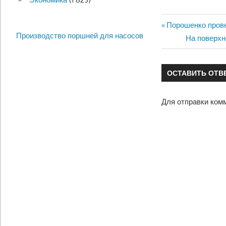
Предыдущая
Порошенко прове
Навигация
Производство поршней для насосов
запись:
Следующа
На поверхн
по
запись:
записям
ОСТАВИТЬ ОТВ
Для отправки ком