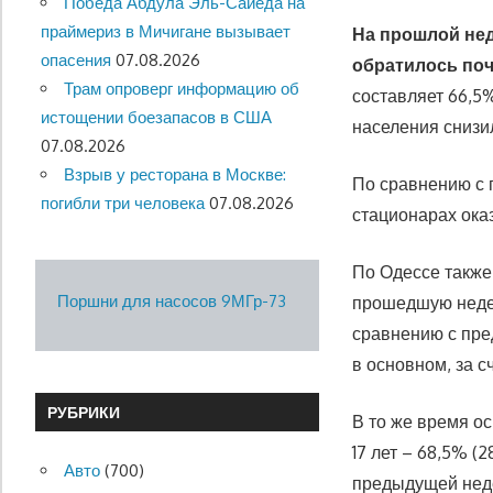
Победа Абдула Эль-Сайеда на
праймериз в Мичигане вызывает
На прошлой не
опасения
07.08.2026
обратилось поч
Трам опроверг информацию об
составляет 66,5
истощении боезапасов в США
населения снизил
07.08.2026
Взрыв у ресторана в Москве:
По сравнению с 
погибли три человека
07.08.2026
стационарах оказ
По Одессе также
Поршни для насосов 9МГр-73
прошедшую недел
сравнению с пр
в основном, за с
РУБРИКИ
В то же время о
17 лет – 68,5% (
Авто
(700)
предыдущей нед