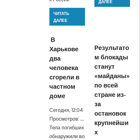
ДАЛЕЕ
ЧИТАТЬ
ДАЛЕЕ
В
Результато
Харькове
м блокады
два
станут
человека
«майданы»
сгорели в
по всей
частном
стране из-
доме
за
Сегодня, 12:04
остановок
Просмотров: …
крупнейши
Тела погибших
х
обнаружили во