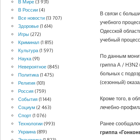
В Мире
(3 931)
В России
(4)
В связи с больш
Все новости
(13 707)
учебного процес
Здоровье
(1 614)
Одесской област
Игры
(272)
учебный процесс
Криминал
(1 815)
Культура
(1 597)
По данным монит
Наука
(91)
гриппа А / Н3N2
Невероятное
(845)
больных с подоз
Политика
(1 475)
(сезонный) оказа
Религия
(101)
Россия
(759)
Кроме того, в о
События
(1 144)
лечебно-профила
Социум
(2 463)
Спорт
(1 076)
Ранее сообщалос
Технологии
(993)
Украина
(819)
гриппа «Гонкон
Экономика
(1 823)