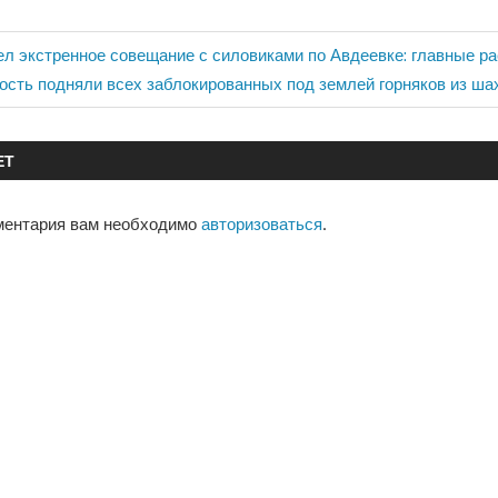
л экстренное совещание с силовиками по Авдеевке: главные р
я
ость подняли всех заблокированных под землей горняков из ша
ЕТ
ментария вам необходимо
авторизоваться
.