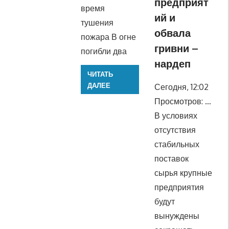
предприят
время
ий и
тушения
обвала
пожара В огне
гривни –
погибли два
нардеп
ЧИТАТЬ
ДАЛЕЕ
Сегодня, 12:02
Просмотров: …
В условиях
отсутствия
стабильных
поставок
сырья крупные
предприятия
будут
вынуждены