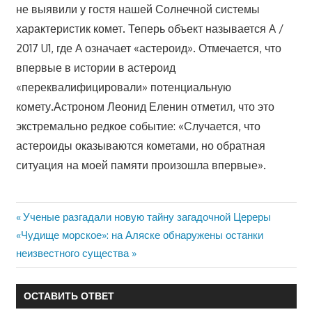
не выявили у гостя нашей Солнечной системы
характеристик комет. Теперь объект называется A /
2017 U1, где A означает «астероид». Отмечается, что
впервые в истории в астероид
«переквалифицировали» потенциальную
комету.Астроном Леонид Еленин отметил, что это
экстремально редкое событие: «Случается, что
астероиды оказываются кометами, но обратная
ситуация на моей памяти произошла впервые».
Предыдущая
Ученые разгадали новую тайну загадочной Цереры
Навигация
Следующая
«Чудище морское»: на Аляске обнаружены останки
запись:
запись:
неизвестного существа
по
записям
ОСТАВИТЬ ОТВЕТ