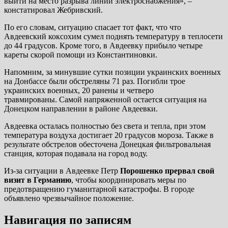
выйти на место разрыва линии электроснабжения», –
констатировал Жебривский.
По его словам, ситуацию спасает тот факт, что что
Авдеевский коксохим сумел поднять температуру в теплосети
до 44 градусов. Кроме того, в Авдеевку прибыло четыре
кареты скорой помощи из Константиновки.
Напомним, за минувшие сутки позиции украинских военных
на Донбассе были обстреляны 71 раз. Погибли трое
украинских военных, 20 ранены и четверо
травмированы. Самой напряженной остается ситуация на
Донецком направлении в районе Авдеевки.
Авдеевка осталась полностью без света и тепла, при этом
температура воздуха достигает 20 градусов мороза. Также в
результате обстрелов обесточена Донецкая фильтровальная
станция, которая подавала на город воду.
Из-за ситуации в Авдеевке Петр
Порошенко прервал свой
визит в Германию
, чтобы координировать меры по
предотвращению гуманитарной катастрофы. В городе
объявлено чрезвычайное положение.
Навигация по записям