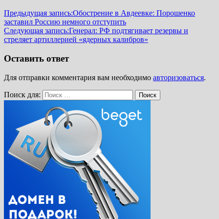
Предыдущая запись:
Обострение в Авдеевке: Порошенко
заставил Россию немного отступить
Следующая запись:
Генерал: РФ подтягивает резервы и
стреляет артиллерией «ядерных калибров»
Оставить ответ
Для отправки комментария вам необходимо
авторизоваться
.
Поиск для:
Поиск